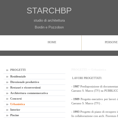
STARCHBP
studio di architettura
Bordin e Pozzobon
HOME
PERSONE
HOME
PERSONE
PROGETTI
CONTATTI
PROGETTI >>
Urbanistica
PROGETTI
Residenziale
LAVORI PROGETTATI:
Direzionale produttivo
- 1987
Predisposizione di documentazio
Restauri e riconversioni
Caerano S. Marco (TV) su PUBBLIC
Architettura commemorativa
Concorsi
- 1989
Progetto esecutivo per lavor
Caerano S. Marco (TV) .
Urbanistica
Interior
- 1993
Progetto di piano di recupero 
Piscine
In collaborazione con arch. Fiorenzo