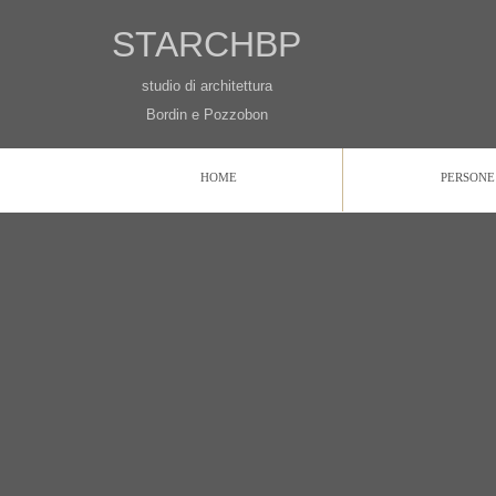
STARCHBP
studio di architettura
Bordin e Pozzobon
HOME
PERSONE
HOME
PERSONE
PROGETTI
CONTATTI