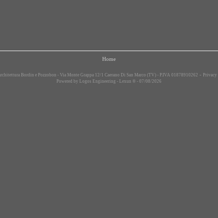
Home
-
rchitettura Bordin e Pozzobon - Via Monte Grappa 12/1 Caerano Di San Marco (TV) - P.IVA 01878910262
Privacy
Powered by
Logos Engineering
-
Lexun ®
- 07/08/2026