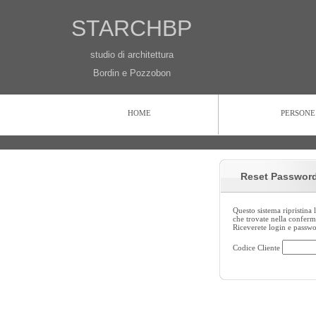
STARCHBP
studio di architettura
Bordin e Pozzobon
HOME
PERSONE
HOME
PERSONE
PROGETTI
CONTATTI
Reset Passwor
Questo sistema ripristina 
che trovate nella conferma
Riceverete login e passw
Codice Cliente